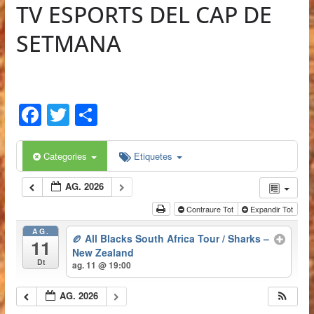
TV ESPORTS DEL CAP DE
0
SETMANA
F
T
C
a
w
o
c
itt
m
Categories
Etiquetes
e
er
p
AG. 2026
b
ar
Contraure Tot
Expandir Tot
o
te
AG.
🏉 All Blacks South Africa Tour / Sharks –
o
ix
11
New Zealand
Dt
k
ag. 11 @ 19:00
AG. 2026