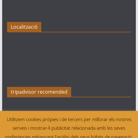
Localització
tripadvisor recomended
Utilitzem cookies pròpies i de tercers per millorar els nostres
serveis i mostrar-li publicitat relacionada amb les seves
Copyright © 2026
Tres Quarts Sports Bar Sitges Football
preferències mitjançant l'anàlisi dels seus hàbits de navegació.