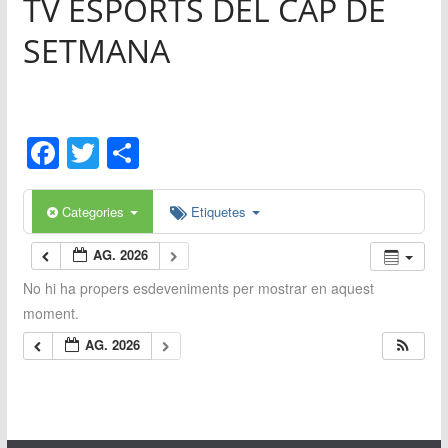
TV ESPORTS DEL CAP DE
0
SETMANA
F
T
C
a
w
o
c
itt
m
Categories
Etiquetes
e
er
p
AG. 2026
b
ar
No hi ha propers esdeveniments per mostrar en aquest
o
te
moment.
o
ix
AG. 2026
k