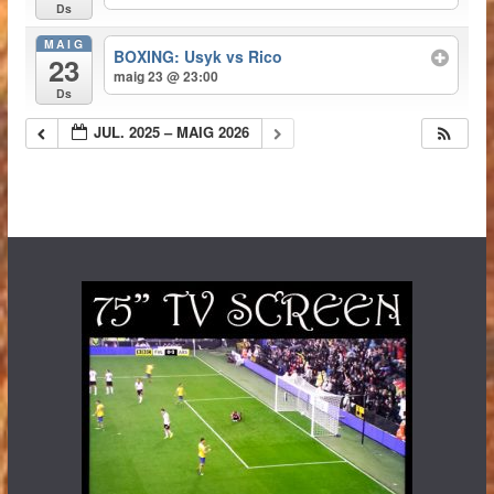
Ds
MAIG
BOXING: Usyk vs Rico
23
maig 23 @ 23:00
Ds
JUL. 2025 – MAIG 2026