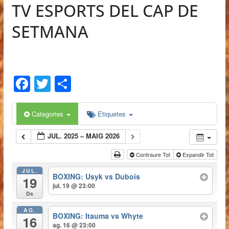
TV ESPORTS DEL CAP DE
0
SETMANA
F
T
C
a
w
o
c
itt
m
Categories
Etiquetes
e
er
p
JUL. 2025 – MAIG 2026
b
ar
Contraure Tot
Expandir Tot
o
te
JUL.
o
ix
BOXING: Usyk vs Dubois
19
jul. 19 @ 23:00
k
Ds
AG.
BOXING: Itauma vs Whyte
16
ag. 16 @ 23:00