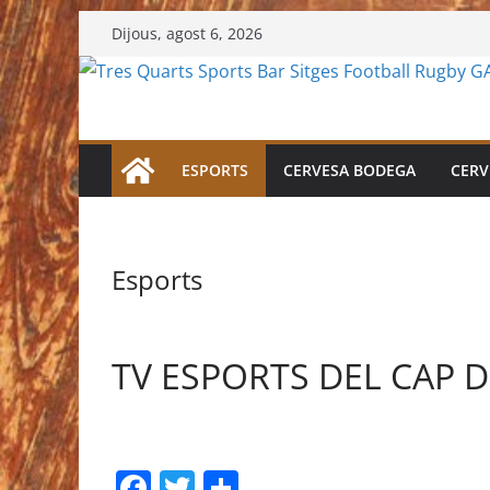
Skip
Dijous, agost 6, 2026
to
content
ESPORTS
CERVESA BODEGA
CERV
Esports
TV ESPORTS DEL CAP 
F
T
C