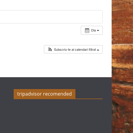
Dia
Subscriu-te al calendari filtrat
tripadvisor recomended