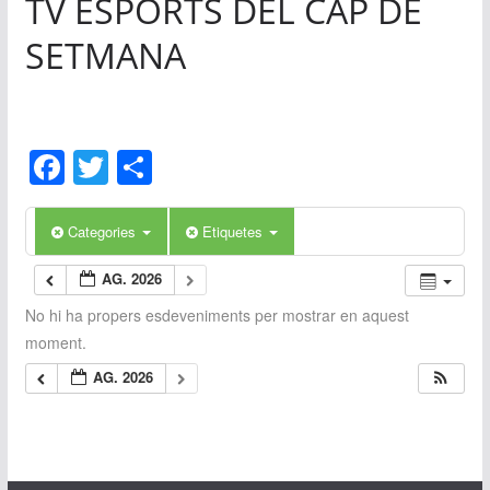
TV ESPORTS DEL CAP DE
0
SETMANA
F
T
C
a
w
o
c
itt
m
Categories
Etiquetes
e
er
p
AG. 2026
b
ar
No hi ha propers esdeveniments per mostrar en aquest
o
te
moment.
o
ix
AG. 2026
k