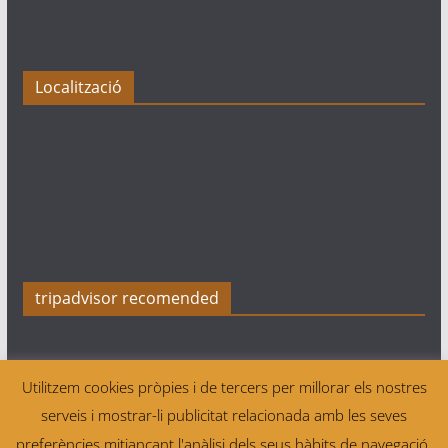
Localització
tripadvisor recomended
Utilitzem cookies pròpies i de tercers per millorar els nostres
serveis i mostrar-li publicitat relacionada amb les seves
Copyright © 2026
Tres Quarts Sports Bar Sitges Football
preferències mitjançant l'anàlisi dels seus hàbits de navegació.