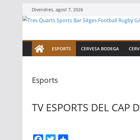
Skip
Divendres, agost 7, 2026
to
content
ESPORTS
CERVESA BODEGA
CERV
Esports
TV ESPORTS DEL CAP 
F
T
C