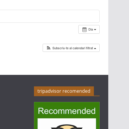
Dia
Subscriu-te al calendari filtrat
tripadvisor recomended