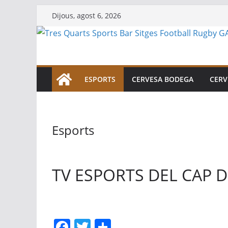
Skip
Dijous, agost 6, 2026
to
content
ESPORTS
CERVESA BODEGA
CERV
Esports
TV ESPORTS DEL CAP 
F
T
C