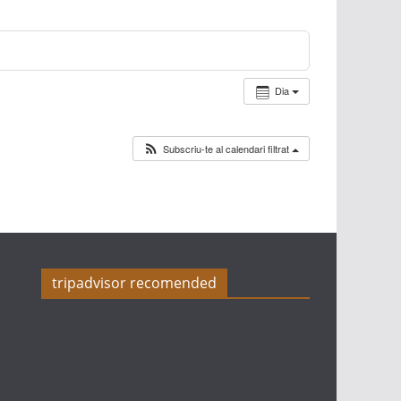
Dia
Subscriu-te al calendari filtrat
tripadvisor recomended