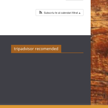
Subscriu-te al calendari filtrat
tripadvisor recomended