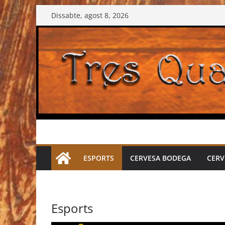
Skip
Dissabte, agost 8, 2026
to
content
ESPORTS
CERVESA BODEGA
CERV
Esports