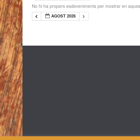
b
ar
No hi ha propers esdeveniments per mostrar en aque
o
te
AGOST 2026
o
ix
k