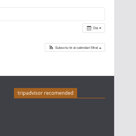
Dia
Subscriu-te al calendari filtrat
tripadvisor recomended