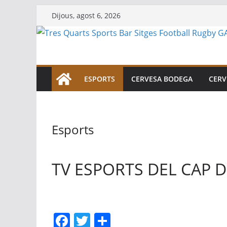
Skip
Dijous, agost 6, 2026
to
content
ESPORTS
CERVESA BODEGA
CERV
Esports
TV ESPORTS DEL CAP 
F
T
C